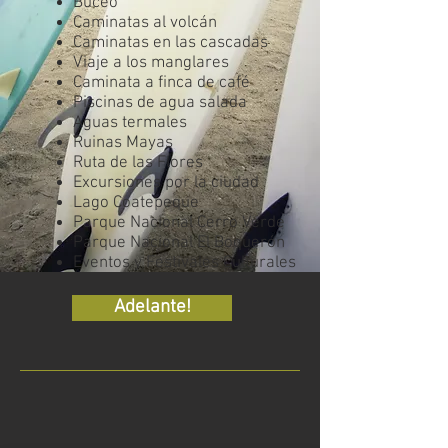
Buceo
Caminatas al volcán
Caminatas en las cascadas
Viaje a los manglares
Caminata a finca de café
Piscinas de agua salada
Aguas termales
Ruinas Mayas
Ruta de las Flores
Excursiones por la ciudad
Lago Coatepeque
Parque Nacional Cerro Verde
Parque Nacional El Boquerón
Eventos y Festivales Culturales
Adelante!