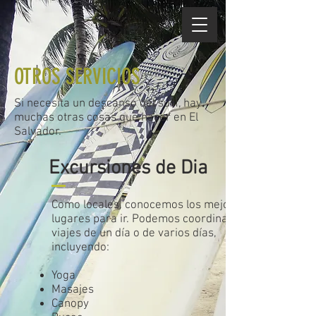
OTROS SERVICIOS
Si necesita un descanso del surf, hay
muchas otras cosas que hacer en El
Salvador.
Excursiones de Dia
Como locales, conocemos los mejores
lugares para ir. Podemos coordinar
viajes de un día o de varios días,
incluyendo:
Yoga
Masajes
Canopy